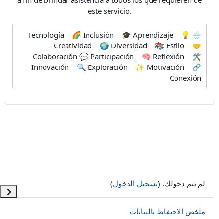
a fin de brindar asistencia a todos los que requieren de
este servicio.
🌧️ Tecnología 🌈 Inclusión 🎓 Aprendizaje 💡
Creatividad 🌍 Diversidad 📚 Estilo 🤝
Colaboración 💬 Participación 🧠 Reflexión 🛠️
Innovación 🔍 Exploración ✨ Motivación 🔗
Conexión
لم يتم دخولك. (
تسجيل الدخول
)
فتح د
ملخص الاحتفاظ بالبيانات