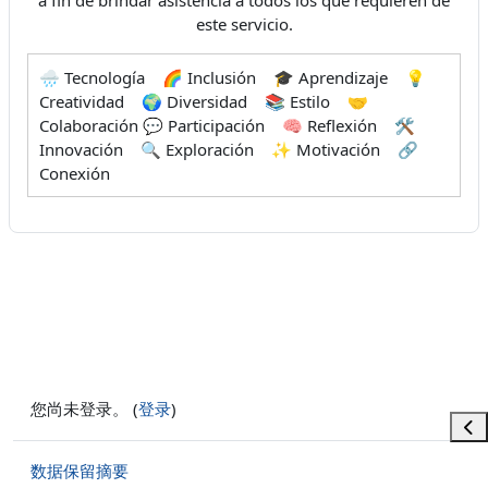
a fin de brindar asistencia a todos los que requieren de
este servicio.
🌧️ Tecnología 🌈 Inclusión 🎓 Aprendizaje 💡
Creatividad 🌍 Diversidad 📚 Estilo 🤝
Colaboración 💬 Participación 🧠 Reflexión 🛠️
Innovación 🔍 Exploración ✨ Motivación 🔗
Conexión
您尚未登录。 (
登录
)
打
‎数据保留摘要‎